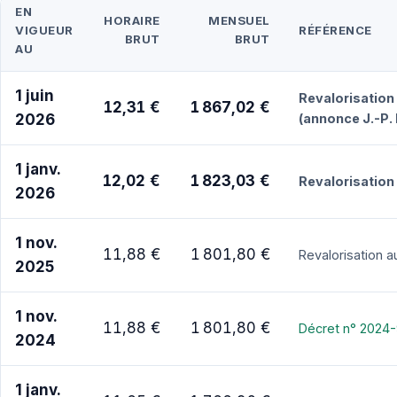
EN
HORAIRE
MENSUEL
VIGUEUR
RÉFÉRENCE
BRUT
BRUT
AU
1 juin
Revalorisation
12,31 €
1 867,02 €
2026
(annonce J.-P.
1 janv.
12,02 €
1 823,03 €
Revalorisation 
2026
1 nov.
11,88 €
1 801,80 €
Revalorisation 
2025
1 nov.
11,88 €
1 801,80 €
Décret n° 2024-
2024
1 janv.