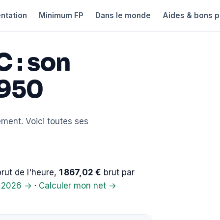
ntation
Minimum FP
Dans le monde
Aides & bons p
 : son
1950
ement. Voici toutes ses
rut de l'heure,
1 867,02 €
brut par
s 2026 →
·
Calculer mon net →