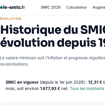
le-smic
.fr
SMIC 2026
Calculateur
Augme
ÉVOLUTION
Historique du SMIC
évolution depuis 
Le salaire minimum suit l'inflation et progresse régulièr
revalorisations.
SMIC en vigueur
(depuis le 1er juin 2026) :
12,31 €
b
mois, soit environ
1 477,93 €
net.
Tous les montant