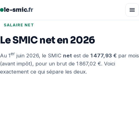
le-smic
.fr
SALAIRE NET
Le SMIC net en 2026
er
Au 1
juin 2026, le SMIC
net
est de
1 477,93 €
par mois
(avant impôt), pour un brut de 1 867,02 €. Voici
exactement ce qui sépare les deux.