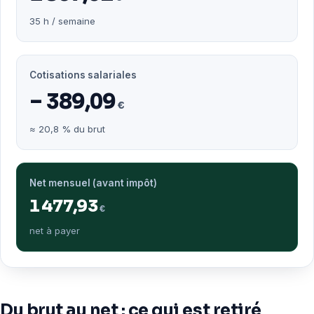
35 h / semaine
Cotisations salariales
− 389,09
€
≈ 20,8 % du brut
Net mensuel (avant impôt)
1 477,93
€
net à payer
Du brut au net : ce qui est retiré